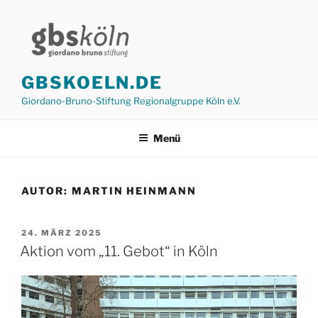
Zum
Inhalt
springen
GBSKOELN.DE
Giordano-Bruno-Stiftung Regionalgruppe Köln e.V.
Menü
AUTOR:
MARTIN HEINMANN
VERÖFFENTLICHT
24. MÄRZ 2025
AM
Aktion vom „11. Gebot“ in Köln