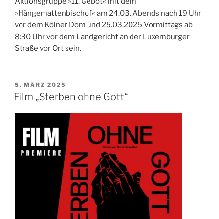
Aktionsgruppe »11. Gebot« mit dem
»Hängemattenbischof« am 24.03. Abends nach 19 Uhr
vor dem Kölner Dom und 25.03.2025 Vormittags ab
8:30 Uhr vor dem Landgericht an der Luxemburger
Straße vor Ort sein.
VERÖFFENTLICHT
5. MÄRZ 2025
AM
Film „Sterben ohne Gott“