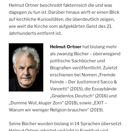
Helmut Ortner beschreibt faktenreich die und was
dagegen zu tun ist. Darüber hinaus wirft er einen Blick
auf kirchliche Kuriositäten, die überdeutlich zeigen,
wie weit die Kirche vom aufgeklärten Geist des 21.
Jahrhunderts entfernt ist..
Helmut Ortner
hat bislang mehr
als zwanzig Bücher – überwiegend
politische Sachbücher und
Biografien veröffentlicht. Zuletzt
erschienen bei Nomen „Fremde
Feinde – Der Justizmord Sacco &
Vanzetti“ (2015), die Essaybände
„Gnadenlos Deutsch“ (2016) und
„Dumme Wut, kluger Zorn“ (2018), sowie „EXIT –
Warum wir weniger Religion brauchen“ (2019).
Seine Bücher wurden bislang in 14 Sprachen übersetzt.
Helmut Ortner arbeitet und lebt in Frankfurt und