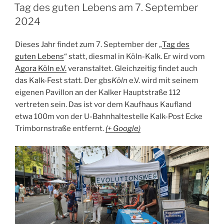
AM
Tag des guten Lebens am 7. September
2024
Dieses Jahr findet zum 7. September der „
Tag des
guten Lebens
“ statt, diesmal in Köln-Kalk. Er wird vom
Agora Köln e.V.
veranstaltet. Gleichzeitig findet auch
das Kalk-Fest statt. Der gbs
Köln
e.V. wird mit seinem
eigenen Pavillon an der Kalker Hauptstraße 112
vertreten sein. Das ist vor dem Kaufhaus Kaufland
etwa 100m von der U-Bahnhaltestelle Kalk-Post Ecke
Trimbornstraße entfernt.
(+ Google)