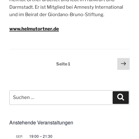
Darmstadt. Er ist Mitglied bei Amnesty International
und im Beirat der Giordano-Bruno-Stiftung.
www.helmutortner.de
Seitennummerierung
Näch
Seite
1
Seit
der
Beiträge
Suchen
Suche
nach:
Anstehende Veranstaltungen
19:00
–
21:30
SEP.