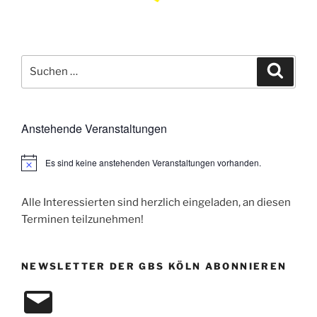
Suchen
Suche
nach:
Anstehende Veranstaltungen
Es sind keine anstehenden Veranstaltungen vorhanden.
H
i
n
w
Alle Interessierten sind herzlich eingeladen, an diesen
e
Terminen teilzunehmen!
i
s
NEWSLETTER DER GBS KÖLN ABONNIEREN
E-
Mail