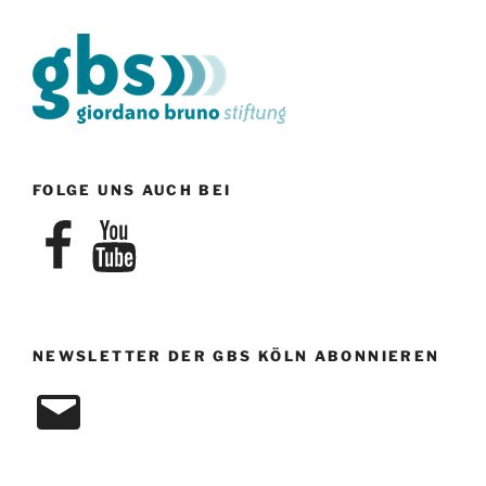
e
o
n
n
-
N
a
v
i
FOLGE UNS AUCH BEI
g
Facebook
YouTube
a
t
i
o
n
NEWSLETTER DER GBS KÖLN ABONNIEREN
E-
Mail