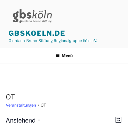
Zum
Inhalt
springen
GBSKOELN.DE
Giordano-Bruno-Stiftung Regionalgruppe Köln e.V.
Menü
OT
Veranstaltungen
OT
Veranstaltungen
Anstehend
A
V
L
e
n
i
D