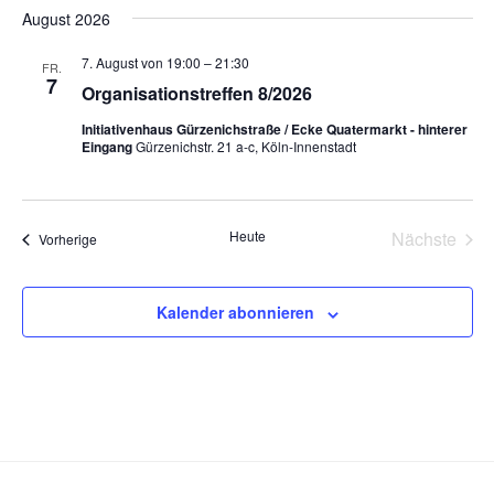
s
August 2026
r
a
s
t
a
t
i
e
7. August von 19:00
–
21:30
FR.
n
u
7
c
Organisationstreffen 8/2026
s
m
h
Initiativenhaus Gürzenichstraße / Ecke Quatermarkt - hinterer
t
w
Eingang
Gürzenichstr. 21 a-c, Köln-Innenstadt
t
a
ä
e
h
l
l
n
t
Heute
Nächste
e
Veranstaltungen
Vorherige
u
-
Veransta
n
n
N
.
g
a
Kalender abonnieren
A
v
n
i
s
g
i
a
c
t
h
t
i