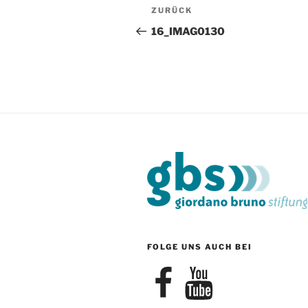
Beitragsnavigation
Vorheriger
ZURÜCK
Beitrag
16_IMAG0130
FOLGE UNS AUCH BEI
Facebook
YouTube