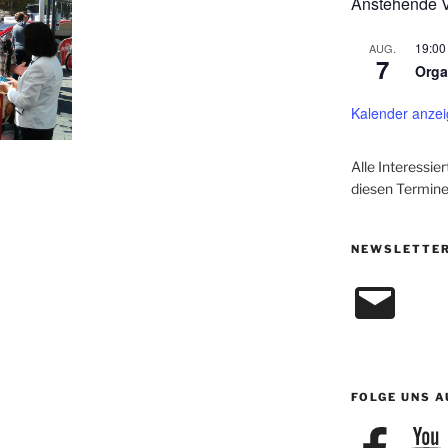
Anstehende V
19:00
AUG.
7
Orga
Kalender anze
Alle Interessie
diesen Termine
NEWSLETTER
E-
Mail
FOLGE UNS A
Facebook
YouTu