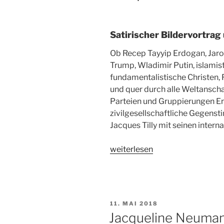
Satirischer Bildervortrag
Ob Recep Tayyip Erdogan, Jaro
Trump, Wladimir Putin, islamis
fundamentalistische Christen, 
und quer durch alle Weltanscha
Parteien und Gruppierungen E
zivilgesellschaftliche Gegenst
Jacques Tilly mit seinen intern
„Jacques
weiterlesen
Tilly
in
Köln“
VERÖFFENTLICHT
11. MAI 2018
AM
Jacqueline Neuman