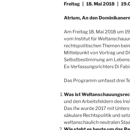
Freitag | 18. Mai 2018 | 19.
Atrium, An den Dominikanern
Am Freitag 18. Mai 2018 um 19
vom Institut für Weltan­schau­un
rechtspolitischen Themen bei
Mittel­punkt von Vortrag und D
Selbstbestimmung am Lebense
Ex-Verfassungsrichters Di Fabio
Das Programm umfasst drei Tei
Was ist Weltanschauungsrec
und den Arbeitsfeldern des Ins
Das ifw wurde 2017 mit Unters
säkulare Rechtspolitik und set
weltanschaulich neutralen Staa
Wie steht es heute um das R