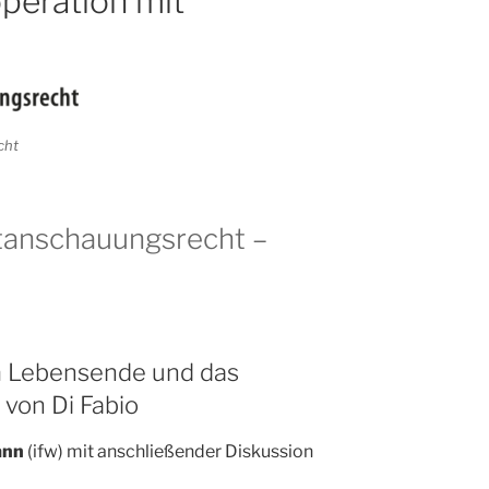
peration mit
cht
tanschauungsrecht –
 Lebensende und das
 von Di Fabio
ann
(ifw) mit anschließender Diskussion