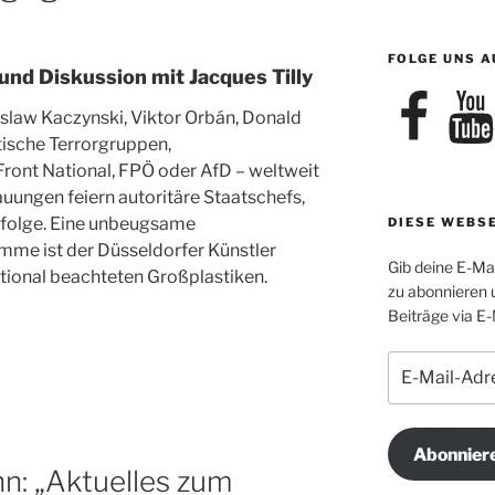
FOLGE UNS A
 und Diskussion mit Jacques Tilly
Facebook
YouTu
slaw Kaczynski, Viktor Orbán, Donald
tische Terrorgruppen,
Front National, FPÖ oder AfD – weltweit
uungen feiern autoritäre Staatschefs,
rfolge. Eine unbeugsame
DIESE WEBS
imme ist der Düsseldorfer Künstler
Gib deine E-Ma
ational beachteten Großplastiken.
zu abonnieren 
Beiträge via E-
E-
Mail-
Adresse
Abonnier
n: „Aktuelles zum