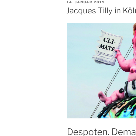
VERÖFFENTLICHT
14. JANUAR 2019
AM
Jacques Tilly in Köl
Despoten. Demag