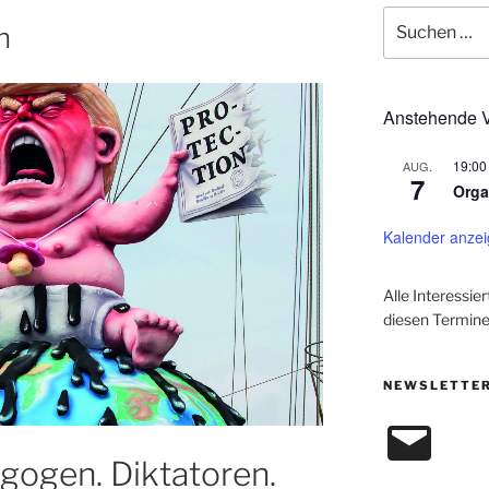
Suchen
n
nach:
Anstehende V
19:00
AUG.
7
Orga
Kalender anze
Alle Interessie
diesen Termine
NEWSLETTER
E-
Mail
ogen. Diktatoren.