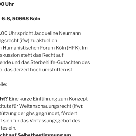
00 Uhr
 6-8, 50668 Köln
.00 Uhr spricht Jacqueline Neumann
gs­recht (ifw) zu aktuellen
m Humanistischen Forum Köln (HFK). Im
iskussion steht das Recht auf
nde und das Sterbehilfe-Gutachten des
, das derzeit hoch umstritten ist.
le:
ht?
Eine kurze Einführung zum Konzept
tituts für Weltanschauungsrecht (ifw):
tützung der gbs gegründet, fördert
zt sich für das Verfassungsgebot des
tes ein.
echt auf Selbstbestimmung am