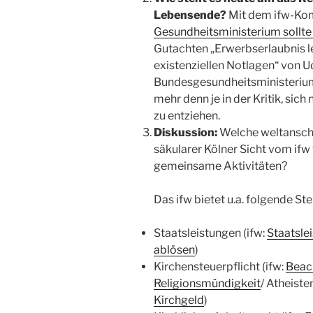
Lebensende?
Mit dem ifw-Ko
Gesundheitsministerium sollte 
Gutachten „Erwerbserlaubnis le
existenziellen Notlagen“ von U
Bundesgesundheitsministerium 
mehr denn je in der Kritik, sich
zu entziehen.
Diskussion:
Welche weltansch
säkularer Kölner Sicht vom if
gemeinsame Aktivitäten?
Das ifw bietet u.a. folgende S
Staatsleistungen (ifw:
Staatsle
ablösen
)
Kirchensteuerpflicht (ifw:
Beach
Religionsmündigkeit
/ Atheist
Kirchgeld
)