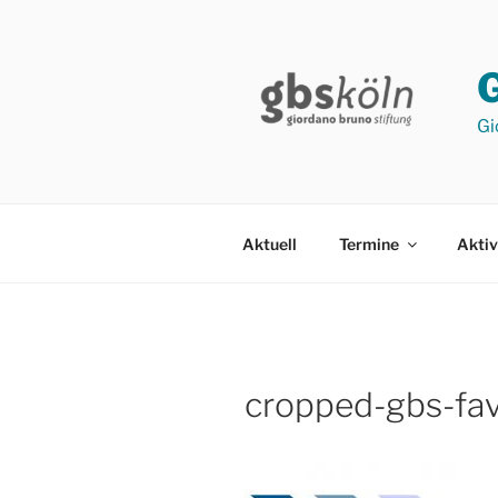
Zum
Inhalt
springen
Gi
Aktuell
Termine
Aktiv
cropped-gbs-fav