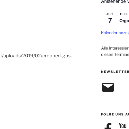
Anstehende V
19:00
AUG.
7
Orga
Kalender anze
Alle Interessie
diesen Termine
nt/uploads/2019/02/cropped-gbs-
NEWSLETTER
E-
Mail
FOLGE UNS A
Facebook
YouTu