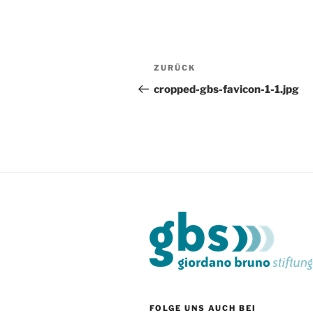
Beitragsnavigation
Vorheriger
ZURÜCK
Beitrag
cropped-gbs-favicon-1-1.jpg
FOLGE UNS AUCH BEI