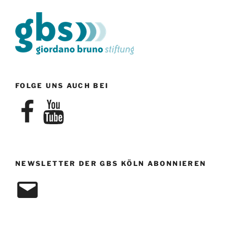
i
e
o
n
n
-
N
a
v
FOLGE UNS AUCH BEI
i
g
Facebook
YouTube
a
t
i
o
NEWSLETTER DER GBS KÖLN ABONNIEREN
n
E-
Mail