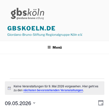
Zum
Inhalt
springen
GBSKOELN.DE
Giordano-Bruno-Stiftung Regionalgruppe Köln e.V.
Menü
Veranstaltungen
Keine Veranstaltungen für 9. Mai 2026 vorgesehen. Hier geht es
für
H
zu den
nächsten bevorstehenden Veranstaltungen
.
i
9.
n
09.05.2026
w
A
V
T
e
Mai
e