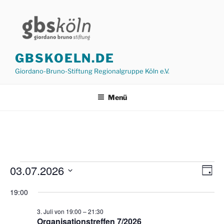
Zum
Inhalt
springen
GBSKOELN.DE
Giordano-Bruno-Stiftung Regionalgruppe Köln e.V.
Menü
Veranstaltungen
03.07.2026
A
V
T
e
n
a
für
D
19:00
g
r
a
s
3.
a
t
i
3. Juli von 19:00
–
21:30
Juli
n
u
Organisationstreffen 7/2026