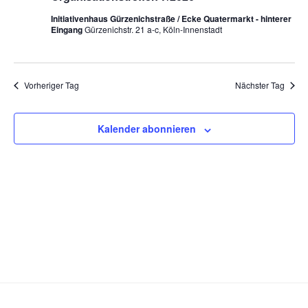
c
s
m
2026
Initiativenhaus Gürzenichstraße / Ecke Quatermarkt - hinterer
h
t
w
Eingang
Gürzenichstr. 21 a-c, Köln-Innenstadt
t
a
ä
e
h
l
l
n
t
Vorheriger Tag
Nächster Tag
e
u
-
n
n
N
.
Kalender abonnieren
g
a
A
v
n
i
s
g
i
a
c
t
h
t
i
e
o
n
n
-