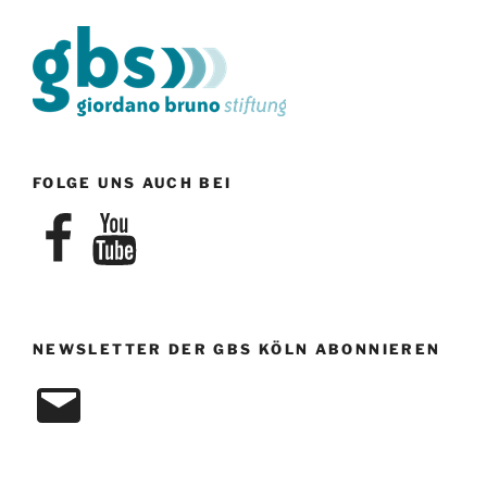
N
a
v
i
g
a
t
FOLGE UNS AUCH BEI
i
Facebook
YouTube
o
n
NEWSLETTER DER GBS KÖLN ABONNIEREN
E-
Mail