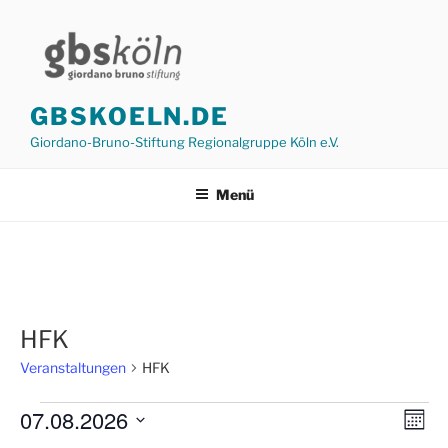
Zum
Inhalt
springen
GBSKOELN.DE
Giordano-Bruno-Stiftung Regionalgruppe Köln e.V.
Menü
HFK
Veranstaltungen
HFK
Veranstaltungen
07.08.2026
A
V
M
e
n
o
D