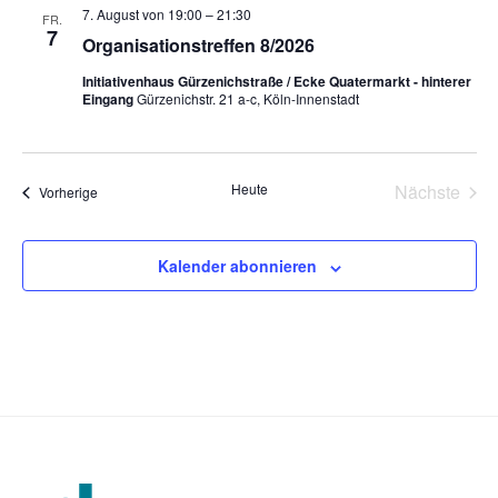
7. August von 19:00
–
21:30
N
FR.
7
Organisationstreffen 8/2026
a
v
Initiativenhaus Gürzenichstraße / Ecke Quatermarkt - hinterer
Eingang
Gürzenichstr. 21 a-c, Köln-Innenstadt
i
g
a
t
Heute
Nächste
Veranstaltungen
Vorherige
i
Veransta
o
Kalender abonnieren
n