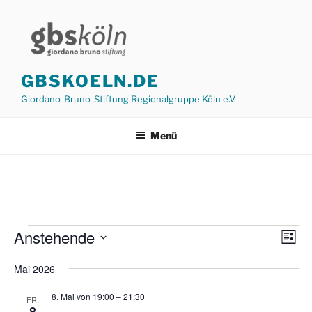
Zum
Inhalt
springen
GBSKOELN.DE
Giordano-Bruno-Stiftung Regionalgruppe Köln e.V.
Menü
Veranstaltungen
Anstehende
A
V
L
e
n
i
D
s
Mai 2026
r
a
s
t
a
t
i
e
8. Mai von 19:00
–
21:30
FR.
n
u
8