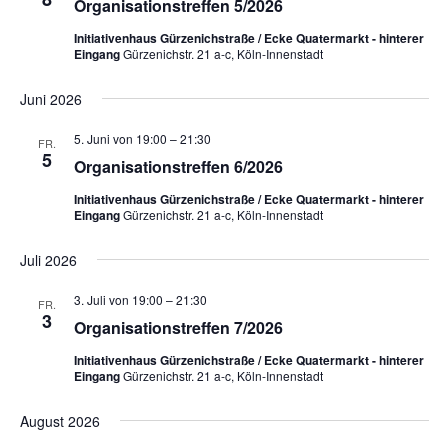
c
Organisationstreffen 5/2026
s
m
h
Initiativenhaus Gürzenichstraße / Ecke Quatermarkt - hinterer
t
w
Eingang
Gürzenichstr. 21 a-c, Köln-Innenstadt
t
a
ä
e
h
l
Juni 2026
l
n
t
e
u
5. Juni von 19:00
–
21:30
-
FR.
5
n
n
Organisationstreffen 6/2026
N
.
g
a
Initiativenhaus Gürzenichstraße / Ecke Quatermarkt - hinterer
A
Eingang
Gürzenichstr. 21 a-c, Köln-Innenstadt
v
n
i
Juli 2026
s
g
i
3. Juli von 19:00
–
21:30
FR.
a
c
3
Organisationstreffen 7/2026
t
h
Initiativenhaus Gürzenichstraße / Ecke Quatermarkt - hinterer
t
i
Eingang
Gürzenichstr. 21 a-c, Köln-Innenstadt
e
o
n
August 2026
n
-