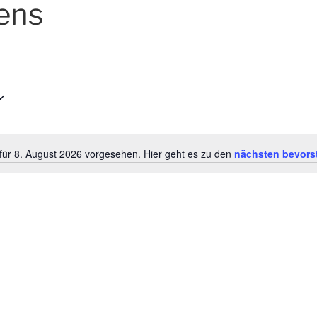
ens
für 8. August 2026 vorgesehen. Hier geht es zu den
nächsten bevors
H
i
n
w
e
i
s