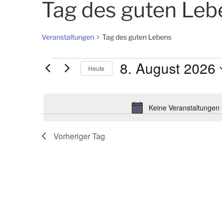
Tag des guten Leb
Veranstaltungen
Tag des guten Lebens
8. August 2026
Veranstaltungen
Heute
für
D
a
8.
t
Keine Veranstaltungen 
August
u
m
2026
Vorheriger Tag
w
ä
h
l
e
n
.