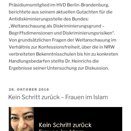
Präsidi­ums­mitglied im HVD Berlin-Brandenburg,
berichtete aus seinem aktuellen Gutachten für die
Antidiskiminierungsstelle des Bundes:
„Weltanschauung als Diskrimi­nie­rungs­grund –
Begriffsdimensionen und Diskriminierungsrisiken“.
Von grundsätzlichen Fragen der Weltan­schau­ung im
Verhältnis zur Konfessionsfreiheit, über die in NRW
ver­breit­e­ten Bekenntnisschulen bis hin zu konkreten
Handlungsbedarfen stellte Dr. Heinrichs die
Ergebnisse seiner Untersuchung zur Diskussion.
VERÖFFENTLICHT
28. OKTOBER 2016
AM
Kein Schritt zurück – Frauen im Islam