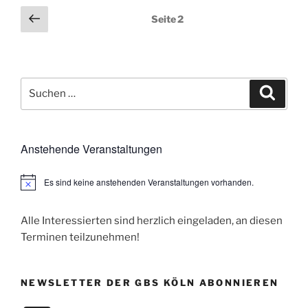
Seitennummerierung
Vorherige
Seite
2
Seite
der
Beiträge
Suchen
Suche
nach:
Anstehende Veranstaltungen
Es sind keine anstehenden Veranstaltungen vorhanden.
H
i
n
w
Alle Interessierten sind herzlich eingeladen, an diesen
e
Terminen teilzunehmen!
i
s
NEWSLETTER DER GBS KÖLN ABONNIEREN
E-