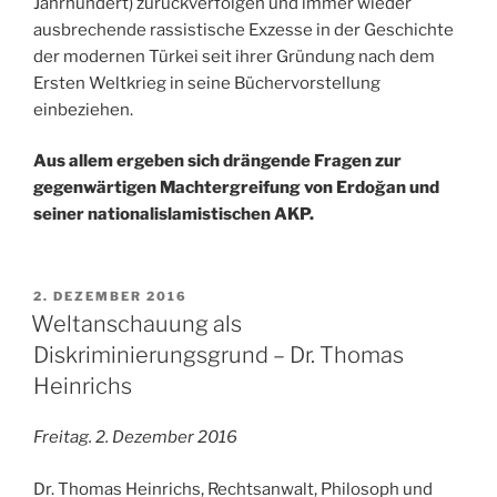
Jahrhundert) zurückverfolgen und immer wieder
ausbrechende rassistische Exzesse in der Geschichte
der modernen Türkei seit ihrer Gründung nach dem
Ersten Weltkrieg in seine Büchervorstellung
einbeziehen.
Aus allem ergeben sich drängende Fragen zur
gegenwärtigen Machtergreifung von Erdoğan und
seiner nationalislamistischen AKP.
VERÖFFENTLICHT
2. DEZEMBER 2016
AM
Weltanschauung als
Diskriminierungsgrund – Dr. Thomas
Heinrichs
Freitag. 2. Dezember 2016
Dr. Thomas Heinrichs, Rechtsanwalt, Philosoph und