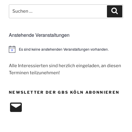
Suchen
Suche
nach:
Anstehende Veranstaltungen
Es sind keine anstehenden Veranstaltungen vorhanden.
H
i
n
w
Alle Interessierten sind herzlich eingeladen, an diesen
e
Terminen teilzunehmen!
i
s
NEWSLETTER DER GBS KÖLN ABONNIEREN
E-
Mail