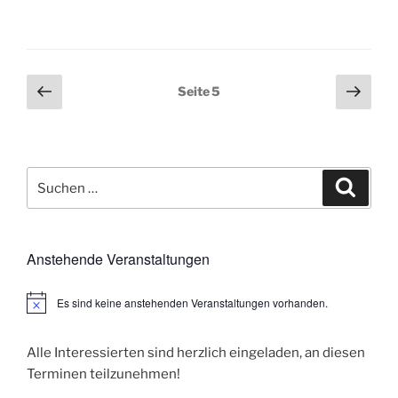
Seitennummerierung
Vorherige
Näch
Seite
5
Seite
Seit
der
Beiträge
Suchen
Suche
nach:
Anstehende Veranstaltungen
Es sind keine anstehenden Veranstaltungen vorhanden.
H
i
n
w
Alle Interessierten sind herzlich eingeladen, an diesen
e
Terminen teilzunehmen!
i
s